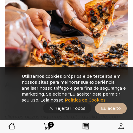
Utilizamos cookies próprios e de terceiros em
nossos sites para melhorar sua experiência,
As melhores pizzas GIGANTES
analisar nosso tráfego e para fins de segurança e
marketing. Selecione "Eu aceito" para permitir
A
Tia Cininha Pizzaria
foi fundada em 2018, por
seu uso. Leia nosso
Política de Cookies
.
dois irmãos, numa pequena padaria
Rejeitar Todos
Eu aceito
em
Sesimbra
com o objetivo de oferecer aos seus
clientes pizzas gigantes de alta qualidade, com
entregas gratuitas.
0