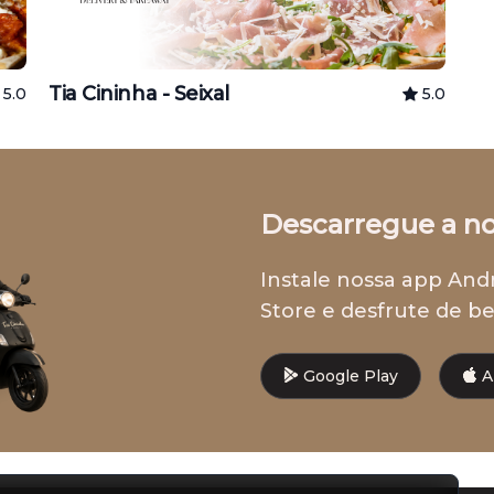
Tia Cininha - Seixal
5.0
5.0
Descarregue a n
Instale nossa app And
Store e desfrute de be
Google Play
A