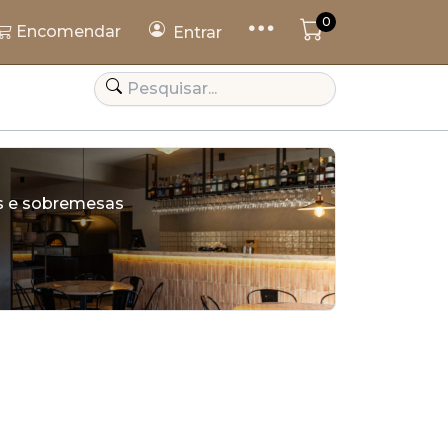
0
Encomendar
Entrar
as e sobremesas